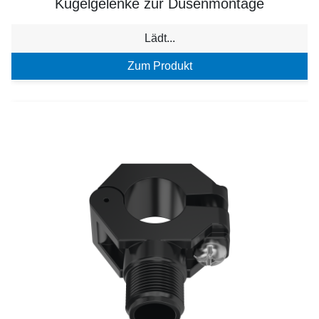
Kugelgelenke zur Düsenmontage
Lädt...
Zum Produkt