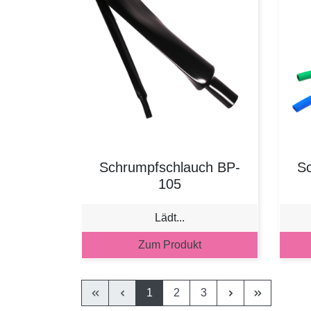
Schrumpfschlauch BP-
S
105
Lädt...
Zum Produkt
1
2
3