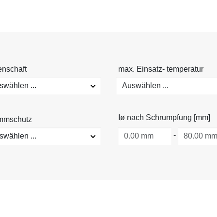
enschaft
max. Einsatz- temperatur
swählen ...
Auswählen ...
Iø nach Schrumpfung [mm]
mmschutz
-
swählen ...