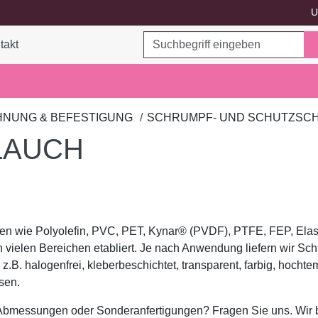
U
Suchbegriff
takt
ukte umschalten
HNUNG & BEFESTIGUNG
SCHRUMPF- UND SCHUTZSC
LAUCH
 wie Polyolefin, PVC, PET, Kynar® (PVDF), PTFE, FEP, Elast
n vielen Bereichen etabliert. Je nach Anwendung liefern wir S
 z.B. halogenfrei, kleberbeschichtet, transparent, farbig, hocht
sen.
bmessungen oder Sonderanfertigungen? Fragen Sie uns. Wir b