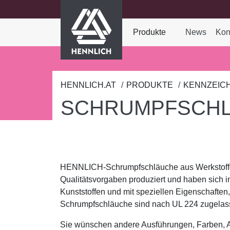
HENNLICH
nhalt springen
Produkte
News
Kon
Dropdown-Menü Prod
HENNLICH.AT
PRODUKTE
KENNZEIC
SCHRUMPFSCH
HENNLICH-Schrumpfschläuche aus Werkstoffen
Qualitätsvorgaben produziert und haben sich i
Kunststoffen und mit speziellen Eigenschaften,
Schrumpfschläuche sind nach UL 224 zugelas
Sie wünschen andere Ausführungen, Farben, A