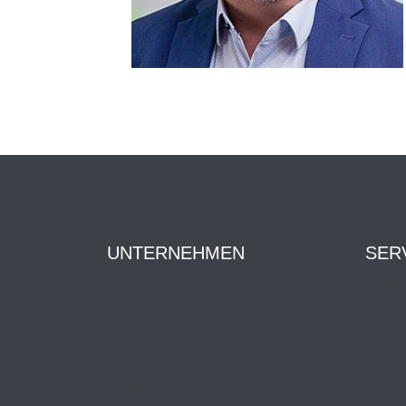
UNTERNEHMEN
SER
Über uns
Kontak
Ansprechpartner:innen
Downl
Geschichte
Dienst
News
Karriere
HENNLICH Group