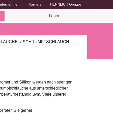
nternehmen
Karriere
HENNLICH Gruppe
Dropdown-Menü Unternehmen umschalten
Dropdown-Menü Karriere umschalten
Login
HLÄUCHE
SCHRUMPFSCHLAUCH
omer und Silikon werden nach strengen
chrumpfschläuche aus unterschiedlichen
emperaturbeständig uvm. Viele unserer
eraten Sie gerne!