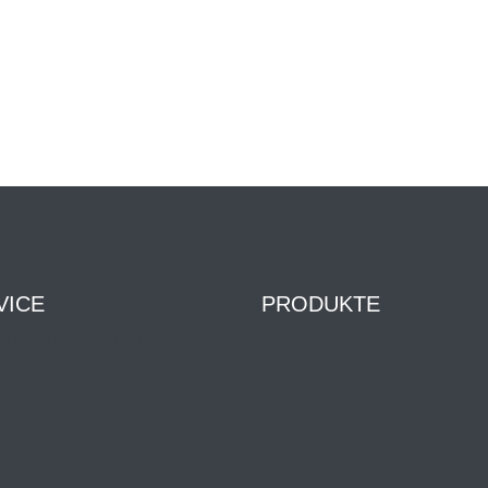
VICE
PRODUKTE
t & Öffnungszeiten
Shop
oads
leistung & Service