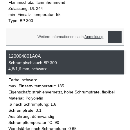
Flammschutz:
flammhemmend
Zulassung:
UL 244
min. Einsatz- temperatur:
55
Type:
BP 300
Weitere Informationen nach
Anmeldung
120004801A0A
Schrumpfschlauch BP 300
4,8/1,6 mm, schwarz
Farbe:
schwarz
max. Einsatz- temperatur:
135
Eigenschaft:
strahlenvernetzt, hohe Schrumpfrate, flexibel
Material:
Polyolefin
Iø nach Schrumpfung:
1,6
Schrumpfrate:
3:1
Ausführung:
dünnwandig
Schrumpftemperatur °C:
90
Wandstärke nach Schrumpfung:
0,65