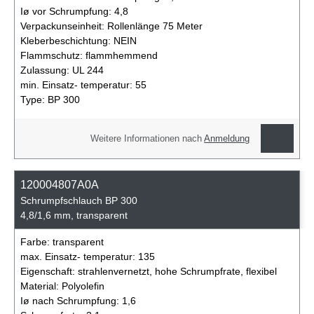
Iø vor Schrumpfung:
4,8
Verpackunseinheit:
Rollenlänge 75 Meter
Kleberbeschichtung:
NEIN
Flammschutz:
flammhemmend
Zulassung:
UL 244
min. Einsatz- temperatur:
55
Type:
BP 300
Weitere Informationen nach
Anmeldung
120004807A0A
Schrumpfschlauch BP 300
4,8/1,6 mm, transparent
Farbe:
transparent
max. Einsatz- temperatur:
135
Eigenschaft:
strahlenvernetzt, hohe Schrumpfrate, flexibel
Material:
Polyolefin
Iø nach Schrumpfung:
1,6