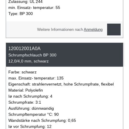
Zulassung:
UL 244
min. Einsatz- temperatur:
55
Type:
BP 300
Weitere Informationen nach
Anmeldung
120012001A0A
Schrumpfschlauch BP 300
12,0/4,0 mm, schwarz
Farbe:
schwarz
max. Einsatz- temperatur:
135
Eigenschaft:
strahlenvernetzt, hohe Schrumpfrate, flexibel
Material:
Polyolefin
Iø nach Schrumpfung:
4
Schrumpfrate:
3:1
Ausführung:
dünnwandig
Schrumpftemperatur °C:
90
Wandstärke nach Schrumpfung:
0,65
Iø vor Schrumpfung:
12