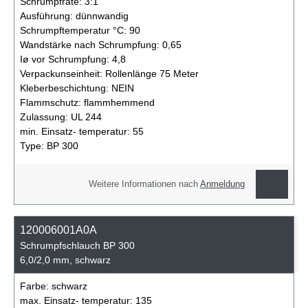
Schrumpfrate:
3:1
Ausführung:
dünnwandig
Schrumpftemperatur °C:
90
Wandstärke nach Schrumpfung:
0,65
Iø vor Schrumpfung:
4,8
Verpackunseinheit:
Rollenlänge 75 Meter
Kleberbeschichtung:
NEIN
Flammschutz:
flammhemmend
Zulassung:
UL 244
min. Einsatz- temperatur:
55
Type:
BP 300
Weitere Informationen nach
Anmeldung
120006001A0A
Schrumpfschlauch BP 300
6,0/2,0 mm, schwarz
Farbe:
schwarz
max. Einsatz- temperatur:
135