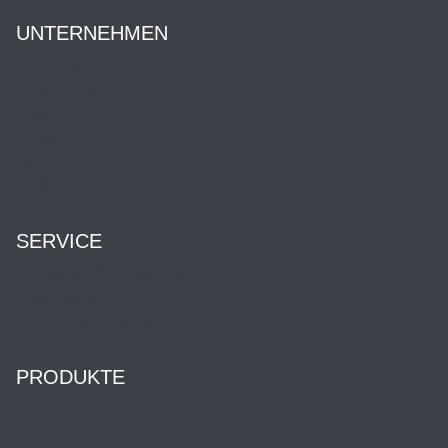
UNTERNEHMEN
Über uns
Ansprechpartner:innen
Geschichte
News
Karriere
HENNLICH Group
SERVICE
Kontakt & Öffnungszeiten
Downloads
Dienstleistung & Service
PRODUKTE
Shop