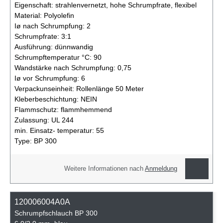
Eigenschaft:
strahlenvernetzt, hohe Schrumpfrate, flexibel
Material:
Polyolefin
Iø nach Schrumpfung:
2
Schrumpfrate:
3:1
Ausführung:
dünnwandig
Schrumpftemperatur °C:
90
Wandstärke nach Schrumpfung:
0,75
Iø vor Schrumpfung:
6
Verpackunseinheit:
Rollenlänge 50 Meter
Kleberbeschichtung:
NEIN
Flammschutz:
flammhemmend
Zulassung:
UL 244
min. Einsatz- temperatur:
55
Type:
BP 300
Weitere Informationen nach
Anmeldung
120006004A0A
Schrumpfschlauch BP 300