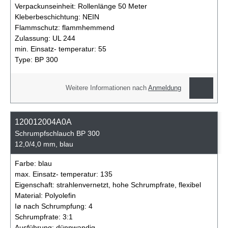
Verpackunseinheit:
Rollenlänge 50 Meter
Kleberbeschichtung:
NEIN
Flammschutz:
flammhemmend
Zulassung:
UL 244
min. Einsatz- temperatur:
55
Type:
BP 300
Weitere Informationen nach
Anmeldung
120012004A0A
Schrumpfschlauch BP 300
12,0/4,0 mm, blau
Farbe:
blau
max. Einsatz- temperatur:
135
Eigenschaft:
strahlenvernetzt, hohe Schrumpfrate, flexibel
Material:
Polyolefin
Iø nach Schrumpfung:
4
Schrumpfrate:
3:1
Ausführung:
dünnwandig