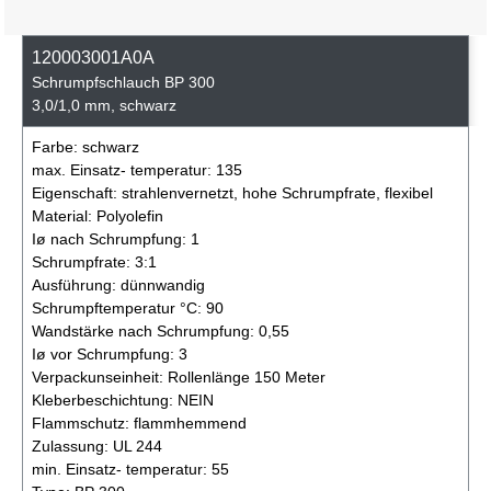
120003001A0A
Schrumpfschlauch BP 300
3,0/1,0 mm, schwarz
Farbe:
schwarz
max. Einsatz- temperatur:
135
Eigenschaft:
strahlenvernetzt, hohe Schrumpfrate, flexibel
Material:
Polyolefin
Iø nach Schrumpfung:
1
Schrumpfrate:
3:1
Ausführung:
dünnwandig
Schrumpftemperatur °C:
90
Wandstärke nach Schrumpfung:
0,55
Iø vor Schrumpfung:
3
Verpackunseinheit:
Rollenlänge 150 Meter
Kleberbeschichtung:
NEIN
Flammschutz:
flammhemmend
Zulassung:
UL 244
min. Einsatz- temperatur:
55