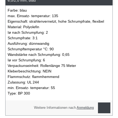
6,0/2,0 mm, blau
Farbe:
blau
max. Einsatz- temperatur:
135
Eigenschaft:
strahlenvernetzt, hohe Schrumpfrate, flexibel
Material:
Polyolefin
Iø nach Schrumpfung:
2
Schrumpfrate:
3:1
Ausführung:
dünnwandig
Schrumpftemperatur °C:
90
Wandstärke nach Schrumpfung:
0,65
Iø vor Schrumpfung:
6
Verpackunseinheit:
Rollenlänge 75 Meter
Kleberbeschichtung:
NEIN
Flammschutz:
flammhemmend
Zulassung:
UL 244
min. Einsatz- temperatur:
55
Type:
BP 300
Weitere Informationen nach
Anmeldung