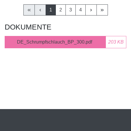
1
2
3
4
DOKUMENTE
DE_Schrumpfschlauch_BP_300.pdf
203 KB