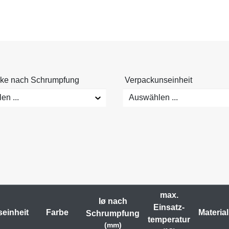
ke nach Schrumpfung
Verpackunseinheit
n ...
Auswählen ...
max.
Iø nach
Einsatz-
einheit
Farbe
Material
Schrumpfung
temperatur
(mm)