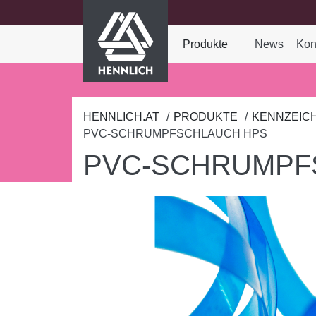
HENNLICH
nhalt springen
Produkte
News
Kon
Dropdown-Menü Prod
HENNLICH.AT
PRODUKTE
KENNZEIC
PVC-SCHRUMPFSCHLAUCH HPS
PVC-SCHRUMPF