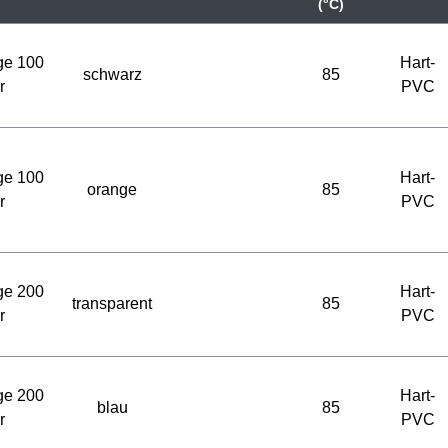
(°C)
ge 100
Hart-
schwarz
85
r
PVC
ge 100
Hart-
orange
85
r
PVC
ge 200
Hart-
transparent
85
r
PVC
ge 200
Hart-
blau
85
r
PVC