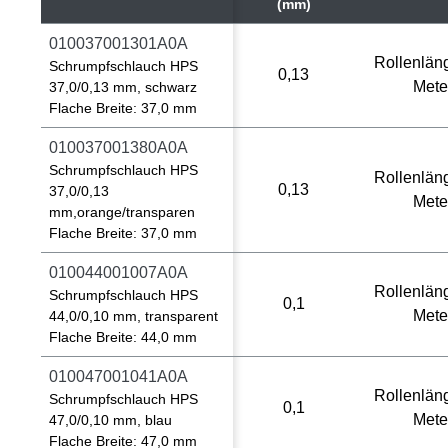
(mm)
010037001301A0A
Rollenlän
Schrumpfschlauch HPS
0,13
Mete
37,0/0,13 mm, schwarz
Flache Breite: 37,0 mm
010037001380A0A
Schrumpfschlauch HPS
Rollenlän
0,13
37,0/0,13
Mete
mm,orange/transparen
Flache Breite: 37,0 mm
010044001007A0A
Rollenlän
Schrumpfschlauch HPS
0,1
Mete
44,0/0,10 mm, transparent
Flache Breite: 44,0 mm
010047001041A0A
Rollenlän
Schrumpfschlauch HPS
0,1
Mete
47,0/0,10 mm, blau
Flache Breite: 47,0 mm