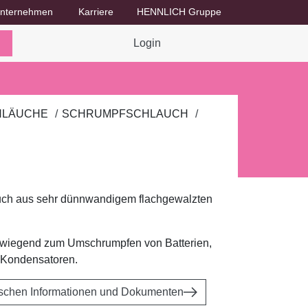
nternehmen
Karriere
HENNLICH Gruppe
Dropdown-Menü Unternehmen umschalten
Dropdown-Menü Karriere umschalten
Login
HLÄUCHE
SCHRUMPFSCHLAUCH
ch aus sehr dünnwandigem flachgewalzten
wiegend zum Umschrumpfen von Batterien,
 Kondensatoren.
ischen Informationen und Dokumenten