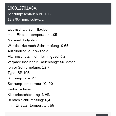
100012701A0A
Schrumpfschlauch BP 105
12,7/6,4 mm, schwarz
Eigenschaft:
sehr flexibel
max. Einsatz- temperatur:
105
Material:
Polyolefin
Wandstärke nach Schrumpfung:
0,65
Ausführung:
dünnwandig
Flammschutz:
nicht flammgeschützt
Verpackunseinheit:
Rollenlänge 50 Meter
Iø vor Schrumpfung:
12,7
Type:
BP 105
Schrumpfrate:
2:1
Schrumpftemperatur °C:
90
Farbe:
schwarz
Kleberbeschichtung:
NEIN
Iø nach Schrumpfung:
6,4
min. Einsatz- temperatur:
55