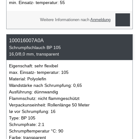
min. Einsatz- temperatur:
55
Weitere Informationen nach
Anmeldung
100016007A0A
Schrumpfschlauch BP 105
16,0/8,0 mm, transparent
Eigenschaft:
sehr flexibel
max. Einsatz- temperatur:
105
Material:
Polyolefin
Wandstärke nach Schrumpfung:
0,65
Ausführung:
dünnwandig
Flammschutz:
nicht flammgeschützt
Verpackunseinheit:
Rollenlänge 50 Meter
Iø vor Schrumpfung:
16
Type:
BP 105
Schrumpfrate:
2:1
Schrumpftemperatur °C:
90
Farbe:
transparent