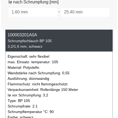
Iø nach Schrumpfung [mm]
-
100003201A0A
Schrumpfschlauch BP 105
3,2/1,6 mm, schwarz
Eigenschaft:
sehr flexibel
max. Einsatz- temperatur:
105
Material:
Polyolefin
Wandstärke nach Schrumpfung:
0,55
Ausführung:
dünnwandig
Flammschutz:
nicht flammgeschützt
Verpackunseinheit:
Rollenlänge 150 Meter
Iø vor Schrumpfung:
3,2
Type:
BP 105
Schrumpfrate:
2:1
Schrumpftemperatur °C:
90
Farbe:
schwarz