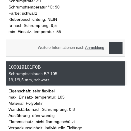
Schrumpfrate:
2:1
Schrumpftemperatur °C:
90
Farbe:
schwarz
Kleberbeschichtung:
NEIN
Iø nach Schrumpfung:
9,5
min. Einsatz- temperatur:
55
Weitere Informationen nach
Anmeldung
100019101F0B
Schrumpfschlauch BP 105
19,1/9,5 mm, schwarz
Eigenschaft:
sehr flexibel
max. Einsatz- temperatur:
105
Material:
Polyolefin
Wandstärke nach Schrumpfung:
0,8
Ausführung:
dünnwandig
Flammschutz:
nicht flammgeschützt
Verpackunseinheit:
individuelle Fixlänge