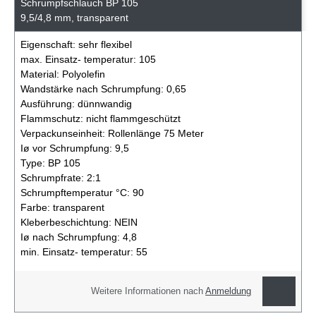
Schrumpfschlauch BP 105
9,5/4,8 mm, transparent
Eigenschaft:
sehr flexibel
max. Einsatz- temperatur:
105
Material:
Polyolefin
Wandstärke nach Schrumpfung:
0,65
Ausführung:
dünnwandig
Flammschutz:
nicht flammgeschützt
Verpackunseinheit:
Rollenlänge 75 Meter
Iø vor Schrumpfung:
9,5
Type:
BP 105
Schrumpfrate:
2:1
Schrumpftemperatur °C:
90
Farbe:
transparent
Kleberbeschichtung:
NEIN
Iø nach Schrumpfung:
4,8
min. Einsatz- temperatur:
55
Weitere Informationen nach
Anmeldung