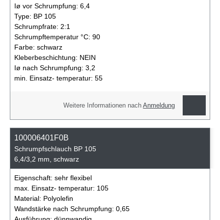
Iø vor Schrumpfung:
6,4
Type:
BP 105
Schrumpfrate:
2:1
Schrumpftemperatur °C:
90
Farbe:
schwarz
Kleberbeschichtung:
NEIN
Iø nach Schrumpfung:
3,2
min. Einsatz- temperatur:
55
Weitere Informationen nach
Anmeldung
100006401F0B
Schrumpfschlauch BP 105
6,4/3,2 mm, schwarz
Eigenschaft:
sehr flexibel
max. Einsatz- temperatur:
105
Material:
Polyolefin
Wandstärke nach Schrumpfung:
0,65
Ausführung:
dünnwandig