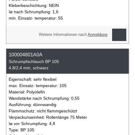
Kleberbeschichtung:
NEIN
Iø nach Schrumpfung:
1,6
min. Einsatz- temperatur:
55
Weitere Informationen nach
Anmeldung
100004801A0A
Schrumpfschlauch BP 105
4,8/2,4 mm, schwarz
Eigenschaft:
sehr flexibel
max. Einsatz- temperatur:
105
Material:
Polyolefin
Wandstärke nach Schrumpfung:
0,55
Ausführung:
dünnwandig
Flammschutz:
nicht flammgeschützt
Verpackunseinheit:
Rollenlänge 75 Meter
Iø vor Schrumpfung:
4,8
Type:
BP 105