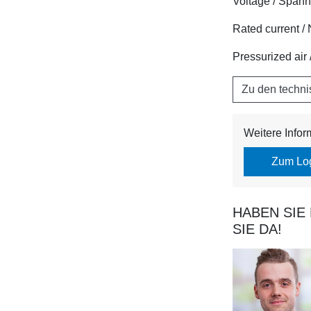
Voltage / Span
Rated current / 
Pressurized air /
Zu den techn
Weitere Info
Zum Lo
HABEN SIE
SIE DA!