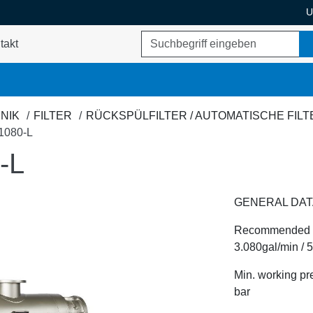
U
Suchbegriff
takt
ukte umschalten
NIK
FILTER
RÜCKSPÜLFILTER / AUTOMATISCHE FIL
1080-L
-L
GENERAL DATA
Recommended fl
3.080gal/min / 
Min. working pre
bar