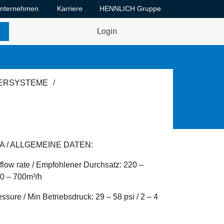
nternehmen
Karriere
HENNLICH Gruppe
Dropdown-Menü Unternehmen umschalten
Dropdown-Menü Karriere umschalten
Login
TERSYSTEME
 / ALLGEMEINE DATEN:
ow rate / Empfohlener Durchsatz: 220 –
50 – 700m³/h
ssure / Min Betriebsdruck: 29 – 58 psi / 2 – 4