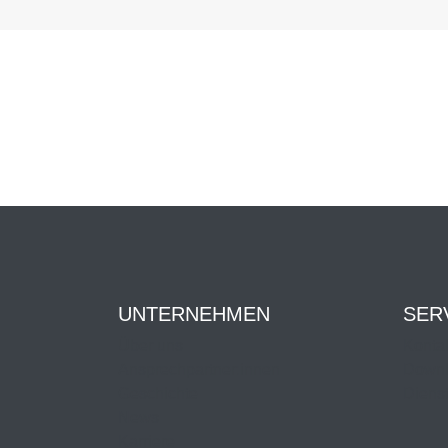
UNTERNEHMEN
SER
Über uns
Kontak
Ansprechpartner:innen
Downl
Geschichte
Dienst
News
Karriere