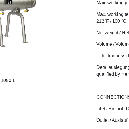
Max. working pr
Max. working te
212°F / 100 °C
Net weight / Ne
Volume / Volume
Filter fineness d
Detailauslegung 
qualified by He
0-1080-L
CONNECTIONS
Inlet / Einlauf:
Outlet / Auslauf