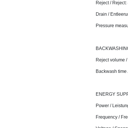
Reject / Reject:
Drain / Entleeru
Pressure measu
BACKWASHING
Reject volume /
Backwash time /
ENERGY SUPP
Power / Leistun
Frequency / Fre