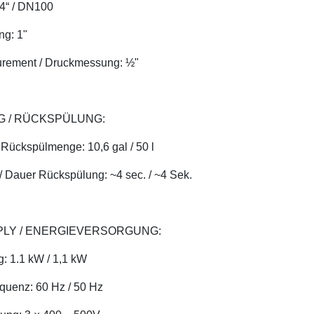
 4“ / DN100
ng: 1"
rement / Druckmessung: ½"
 / RÜCKSPÜLUNG:
 Rückspülmenge: 10,6 gal / 50 l
 Dauer Rückspülung: ~4 sec. / ~4 Sek.
LY / ENERGIEVERSORGUNG:
g: 1.1 kW / 1,1 kW
quenz: 60 Hz / 50 Hz