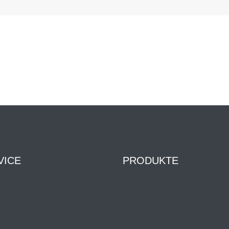
VICE
PRODUKTE
t & Öffnungszeiten
Shop
oads
leistung & Service