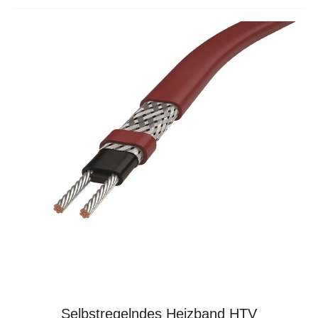
Selbstregelndes Heizband HTV