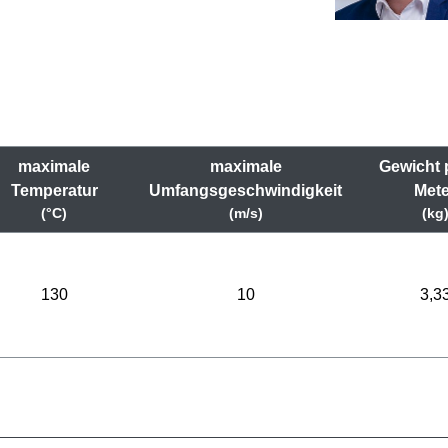
maximale
maximale
Gewicht 
Temperatur
Umfangsgeschwindigkeit
Mete
(°C)
(m/s)
(kg
130
10
3,3