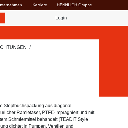
nternehmen
Karriere
HENNLICH Gruppe
Dropdown-Menü Unternehmen umschalten
Dropdown-Menü Karriere umschalten
Login
ICHTUNGEN
ine Stopfbuchspackung aus diagonal
türlicher Ramiefaser, PTFE-imprägniert und mit
tem Schmiermittel behandelt (TEADIT Style
ung dichtet in Pumpen, Ventilen und