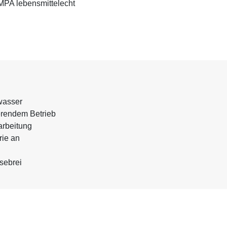
MPA lebensmittelecht
wasser
erendem Betrieb
arbeitung
rie an
osebrei