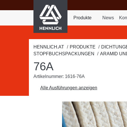
HENNLICH
nhalt springen
Produkte
News
Kon
Dropdown-Menü Prod
HENNLICH.AT
PRODUKTE
DICHTUNG
STOPFBUCHSPACKUNGEN
ARAMID UN
76A
Artikelnummer: 1616-76A
Alle Ausführungen anzeigen