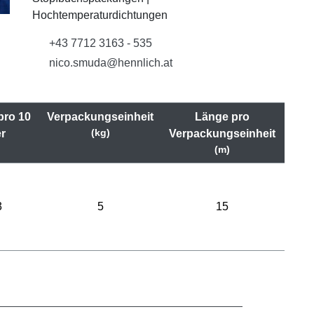
Hochtemperaturdichtungen
+43 7712 3163 - 535
nico.smuda@hennlich.at
pro 10
Verpackungseinheit
Länge pro
(kg)
r
Verpackungseinheit
)
(m)
3
5
15