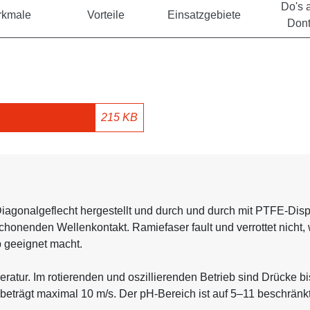
Do's 
rkmale
Vorteile
Einsatzgebiete
Dont
215 KB
iagonalgeflecht hergestellt und durch und durch mit PTFE-Dispe
 schonenden Wellenkontakt. Ramiefaser fault und verrottet nic
 geeignet macht.
atur. Im rotierenden und oszillierenden Betrieb sind Drücke bis
beträgt maximal 10 m/s. Der pH-Bereich ist auf 5–11 beschränkt