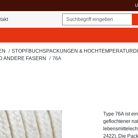
U
Suchbegriff
takt
ukte umschalten
EN
STOPFBUCHSPACKUNGEN & HOCHTEMPERATURD
D ANDERE FASERN
76A
Type 76A ist e
geflochtener na
lebensmittelech
2422). Die Pack