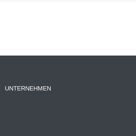
UNTERNEHMEN
Über uns
Ansprechpartner:innen
Geschichte
News
Karriere
HENNLICH Group