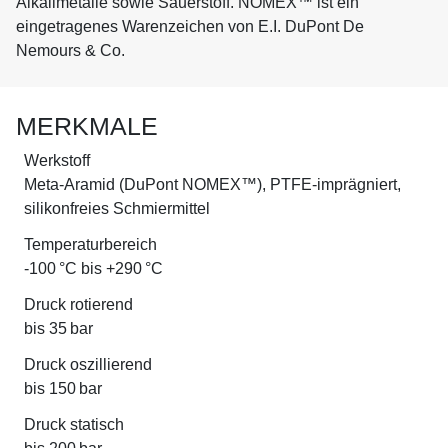
Alkalimetalle sowie Sauerstoff. NOMEX™ ist ein
eingetragenes Warenzeichen von E.I. DuPont De
Nemours & Co.
MERKMALE
Werkstoff
Meta-Aramid (DuPont NOMEX™), PTFE-imprägniert,
silikonfreies Schmiermittel
Temperaturbereich
-100 °C bis +290 °C
Druck rotierend
bis 35 bar
Druck oszillierend
bis 150 bar
Druck statisch