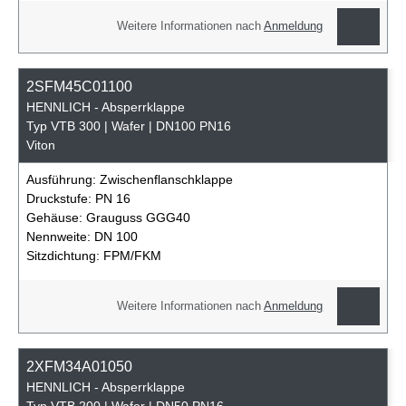
Weitere Informationen nach
Anmeldung
2SFM45C01100
HENNLICH - Absperrklappe
Typ VTB 300 | Wafer | DN100 PN16
Viton
Ausführung:
Zwischenflanschklappe
Druckstufe:
PN 16
Gehäuse:
Grauguss GGG40
Nennweite:
DN 100
Sitzdichtung:
FPM/FKM
Weitere Informationen nach
Anmeldung
2XFM34A01050
HENNLICH - Absperrklappe
Typ VTB 200 | Wafer | DN50 PN16