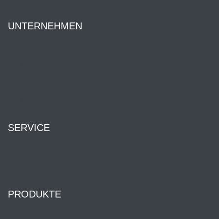
UNTERNEHMEN
Über uns
Ansprechpartner:innen
Geschichte
News
Karriere
HENNLICH Group
SERVICE
Kontakt & Öffnungszeiten
Downloads
Dienstleistung & Service
PRODUKTE
Shop