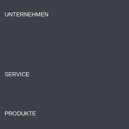
UNTERNEHMEN
Über uns
Ansprechpartner:innen
Geschichte
News
Karriere
HENNLICH Group
SERVICE
Kontakt & Öffnungszeiten
Downloads
Dienstleistung & Service
PRODUKTE
Shop