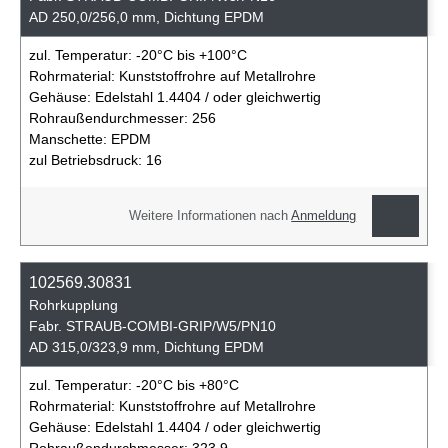
AD 250,0/256,0 mm, Dichtung EPDM
zul. Temperatur:
-20°C bis +100°C
Rohrmaterial:
Kunststoffrohre auf Metallrohre
Gehäuse:
Edelstahl 1.4404 / oder gleichwertig
Rohraußendurchmesser:
256
Manschette:
EPDM
zul Betriebsdruck:
16
Weitere Informationen nach
Anmeldung
102569.30831
Rohrkupplung
Fabr. STRAUB-COMBI-GRIP/W5/PN10
AD 315,0/323,9 mm, Dichtung EPDM
zul. Temperatur:
-20°C bis +80°C
Rohrmaterial:
Kunststoffrohre auf Metallrohre
Gehäuse:
Edelstahl 1.4404 / oder gleichwertig
Rohraußendurchmesser:
323,9