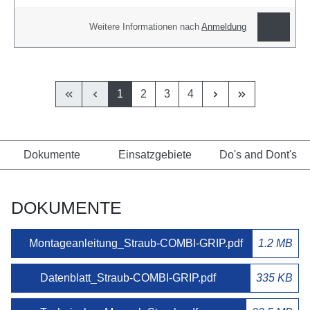
Weitere Informationen nach
Anmeldung
1
2
3
4
Dokumente
Einsatzgebiete
Do's and Dont's
DOKUMENTE
Montageanleitung_Straub-COMBI-GRIP.pdf
1.2 MB
Datenblatt_Straub-COMBI-GRIP.pdf
335 KB