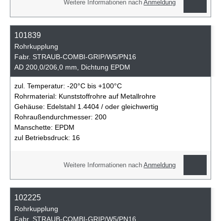
Weitere Informationen nach
Anmeldung
101839
Rohrkupplung
Fabr. STRAUB-COMBI-GRIP/W5/PN16
AD 200,0/206,0 mm, Dichtung EPDM
zul. Temperatur:
-20°C bis +100°C
Rohrmaterial:
Kunststoffrohre auf Metallrohre
Gehäuse:
Edelstahl 1.4404 / oder gleichwertig
Rohraußendurchmesser:
200
Manschette:
EPDM
zul Betriebsdruck:
16
Weitere Informationen nach
Anmeldung
102225
Rohrkupplung
Fabr. STRAUB-COMBI-GRIP/W5/PN16