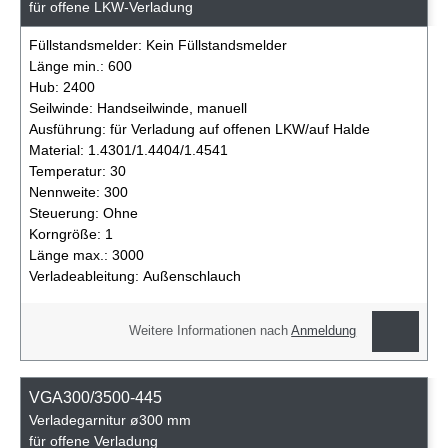
für offene LKW-Verladung
Füllstandsmelder:
Kein Füllstandsmelder
Länge min.:
600
Hub:
2400
Seilwinde:
Handseilwinde, manuell
Ausführung:
für Verladung auf offenen LKW/auf Halde
Material:
1.4301/1.4404/1.4541
Temperatur:
30
Nennweite:
300
Steuerung:
Ohne
Korngröße:
1
Länge max.:
3000
Verladeableitung:
Außenschlauch
Weitere Informationen nach
Anmeldung
VGA300/3500-445
Verladegarnitur ø300 mm
für offene Verladung