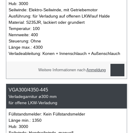
Hub:
3000
Seilwinde:
Elektro-Seilwinde, mit Getriebemotor
Ausführung:
für Verladung auf offenen LKW/auf Halde
Material:
S235JR, lackiert oder grundiert
Temperatur:
100
Nennweite:
400
Steuerung:
Ohne
Länge max.:
4300
Verladeableitung:
Konen + Innenschlauch + Außenschlauch
Weitere Informationen nach
Anmeldung
VGA300/4350-445
Verladegarnitur ø300 mm
für offene LKW-Verladung
Füllstandsmelder:
Kein Füllstandsmelder
Länge min.:
1350
Hub:
3000
Seilwinde:
Handseilwinde, manuell