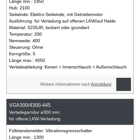
Länge min.:
1950
Hub:
2100
Seilwinde:
Elektro-Seilwinde, mit Getriebemotor
Ausführung:
für Verladung auf offenen LKW/auf Halde
Material:
S235JR, lackiert oder grundiert
Temperatur:
200
Nennweite:
400
Steuerung:
Ohne
Korngröße:
5
Länge max.:
4050
Verladeableitung:
Konen + Innenschlauch + Außenschlauch
Weitere Informationen nach
Anmeldung
VGA300/4300-445
Verladegarnitur ø300 mm
für offene LKW-Verladung
Füllstandsmelder:
Vibrationsgrenzschalter
Länge min.:
1300