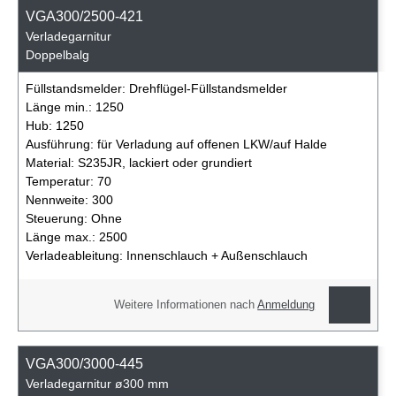
VGA300/2500-421
Verladegarnitur
Doppelbalg
Füllstandsmelder:
Drehflügel-Füllstandsmelder
Länge min.:
1250
Hub:
1250
Ausführung:
für Verladung auf offenen LKW/auf Halde
Material:
S235JR, lackiert oder grundiert
Temperatur:
70
Nennweite:
300
Steuerung:
Ohne
Länge max.:
2500
Verladeableitung:
Innenschlauch + Außenschlauch
Weitere Informationen nach
Anmeldung
VGA300/3000-445
Verladegarnitur ø300 mm