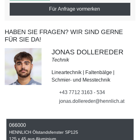
Für Anfrage vormerken
HABEN SIE FRAGEN? WIR SIND GERNE
FÜR SIE DA!
JONAS DOLLEREDER
Technik
Lineartechnik | Faltenbälge |
Schmier- und Messtechnik
+43 7712 3163 - 534
jonas.dollereder@hennlich.at
066000
HENNLICH Ölstandsfenster SP125
125 x 45 aus Aluminium