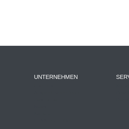
UNTERNEHMEN
SER
Über uns
Kontak
Ansprechpartner:innen
Downl
Geschichte
Dienst
News
Karriere
HENNLICH Group