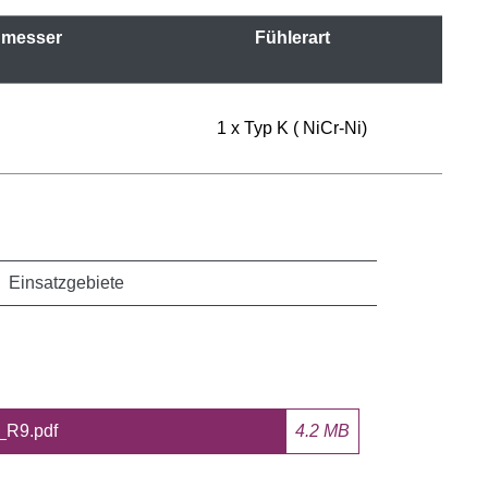
hmesser
Fühlerart
1 x Typ K ( NiCr-Ni)
Einsatzgebiete
_R9.pdf
4.2 MB