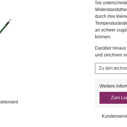
Sie unterschei
Widerstandsthe
durch ihre klei
Temperaturänder
an schwer zugä
können.
Darüber hinaus 
und zeichnen si
Zu den techn
Weitere Info
Zum Lo
oelement
Kundenservi