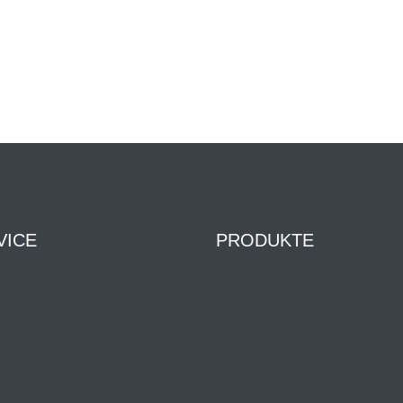
VICE
PRODUKTE
t & Öffnungszeiten
Shop
oads
leistung & Service