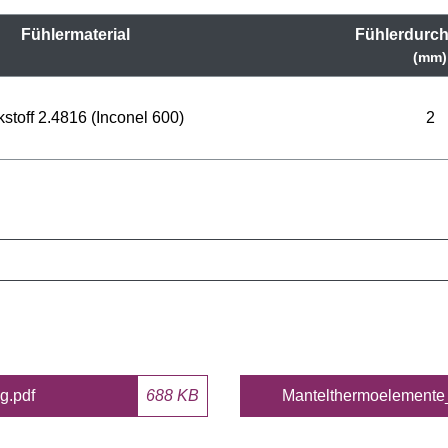
Fühlermaterial
Fühlerdurc
(mm)
stoff 2.4816 (Inconel 600)
2
g.pdf
688 KB
Mantelthermoelemente