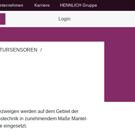
nternehmen
Karriere
HENNLICH Gruppe
Dropdown-Menü Unternehmen umschalten
Dropdown-Menü Karriere umschalten
Login
TURSENSOREN
riezweigen werden auf dem Gebiet der
stechnik in zunehmendem Maße Mantel-
 eingesetzt.