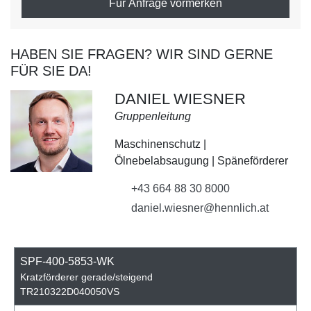
Für Anfrage vormerken
HABEN SIE FRAGEN? WIR SIND GERNE
FÜR SIE DA!
DANIEL WIESNER
Gruppenleitung
Maschinenschutz |
Ölnebelabsaugung | Späneförderer
+43 664 88 30 8000
daniel.wiesner@hennlich.at
SPF-400-5853-WK
Kratzförderer gerade/steigend
TR210322D040050VS