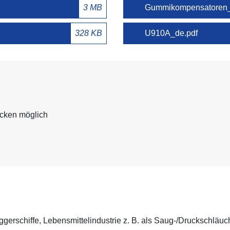
3 MB
Gummikompensatoren_e
328 KB
U910A_de.pdf
cken möglich
ggerschiffe, Lebensmittelindustrie z. B. als Saug-/Druckschläu