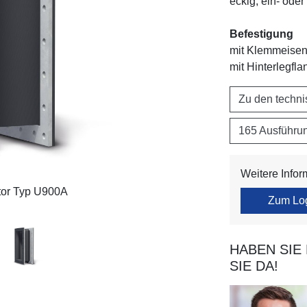
eckig, ein- ode
Befestigung
mit Klemmeisen
mit Hinterlegfl
Zu den techn
165 Ausführu
Weitere Info
or Typ U900A
Zum Lo
HABEN SIE
SIE DA!