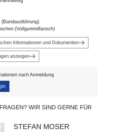
r mehrwellig
 (Bandausführung)
anschen (Vollgummiflansch)
ischen Informationen und Dokumenten
ngen anzeigen
rmationen nach Anmeldung
Gummikompensator Typ U910A
gin
 FRAGEN? WIR SIND GERNE FÜR
STEFAN MOSER