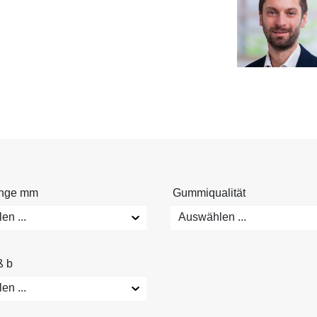
änge mm
Gummiqualität
n ...
Auswählen ...
ß b
n ...