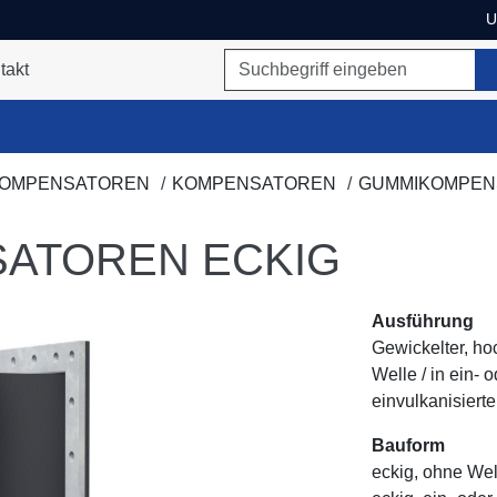
U
Suchbegriff
takt
ukte umschalten
KOMPENSATOREN
KOMPENSATOREN
GUMMIKOMPEN
ATOREN ECKIG
Ausführung
Gewickelter, ho
Welle / in ein- 
einvulkanisierte
Bauform
eckig, ohne Wel