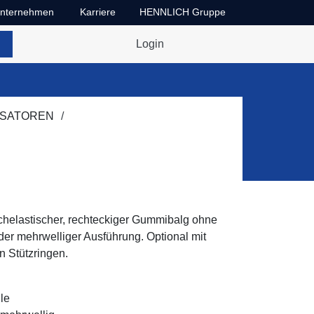
nternehmen
Karriere
HENNLICH Gruppe
Dropdown-Menü Unternehmen umschalten
Dropdown-Menü Karriere umschalten
Login
SATOREN
chelastischer, rechteckiger Gummibalg ohne
oder mehrwelliger Ausführung. Optional mit
n Stützringen.
le