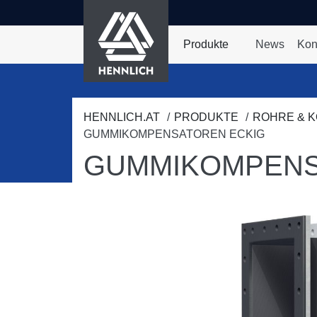
HENNLICH
nhalt springen
Produkte
News
Kon
Dropdown-Menü Prod
HENNLICH.AT
PRODUKTE
ROHRE & 
GUMMIKOMPENSATOREN ECKIG
GUMMIKOMPENS