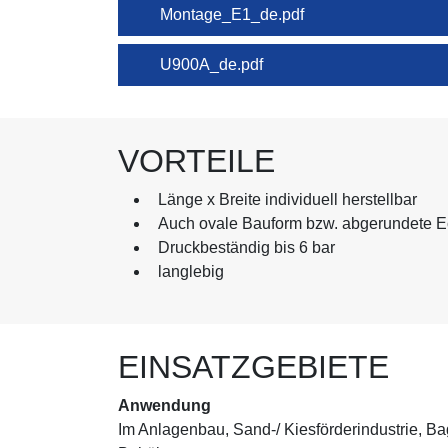
Montage_E1_de.pdf
U900A_de.pdf
VORTEILE
Länge x Breite individuell herstellbar
Auch ovale Bauform bzw. abgerundete E
Druckbeständig bis 6 bar
langlebig
EINSATZGEBIETE
Anwendung
Im Anlagenbau, Sand-/ Kiesförderindustrie, Ba