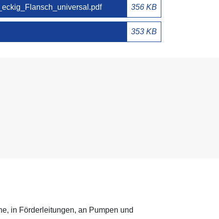
ckig_Flansch_universal.pdf
356 KB
353 KB
che, in Förderleitungen, an Pumpen und