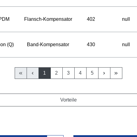
PDM
Flansch-Kompensator
402
null
con (Q)
Band-Kompensator
430
null
1
2
3
4
5
Vorteile