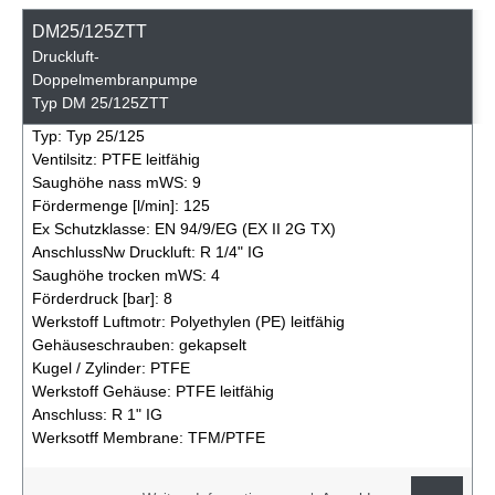
DM25/125ZTT
Druckluft-
Doppelmembranpumpe
Typ DM 25/125ZTT
Typ:
Typ 25/125
Ventilsitz:
PTFE leitfähig
Saughöhe nass mWS:
9
Fördermenge [l/min]:
125
Ex Schutzklasse:
EN 94/9/EG (EX II 2G TX)
AnschlussNw Druckluft:
R 1/4" IG
Saughöhe trocken mWS:
4
Förderdruck [bar]:
8
Werkstoff Luftmotr:
Polyethylen (PE) leitfähig
Gehäuseschrauben:
gekapselt
Kugel / Zylinder:
PTFE
Werkstoff Gehäuse:
PTFE leitfähig
Anschluss:
R 1" IG
Werksotff Membrane:
TFM/PTFE