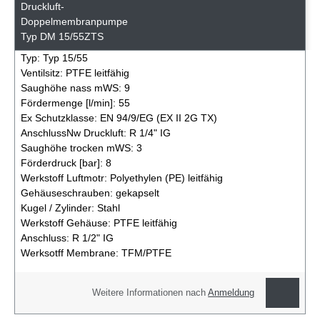
Druckluft-
Doppelmembranpumpe
Typ DM 15/55ZTS
Typ:
Typ 15/55
Ventilsitz:
PTFE leitfähig
Saughöhe nass mWS:
9
Fördermenge [l/min]:
55
Ex Schutzklasse:
EN 94/9/EG (EX II 2G TX)
AnschlussNw Druckluft:
R 1/4" IG
Saughöhe trocken mWS:
3
Förderdruck [bar]:
8
Werkstoff Luftmotr:
Polyethylen (PE) leitfähig
Gehäuseschrauben:
gekapselt
Kugel / Zylinder:
Stahl
Werkstoff Gehäuse:
PTFE leitfähig
Anschluss:
R 1/2" IG
Werksotff Membrane:
TFM/PTFE
Weitere Informationen nach
Anmeldung