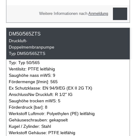
Weitere Informationen nach
Anmeldung
DM50/565ZTS
Druckluft-
Doppelmembranpumpe
Typ DM50/565ZTS
Typ:
Typ 50/565
Ventilsitz:
PTFE leitfähig
Saughöhe nass mWS:
9
Fördermenge [l/min]:
565
Ex Schutzklasse:
EN 94/9/EG (EX II 2G TX)
AnschlussNw Druckluft:
R 1/2" IG
Saughöhe trocken mWS:
5
Förderdruck [bar]:
8
Werkstoff Luftmotr:
Polyethylen (PE) leitfähig
Gehäuseschrauben:
gekapselt
Kugel / Zylinder:
Stahl
Werkstoff Gehäuse:
PTFE leitfähig