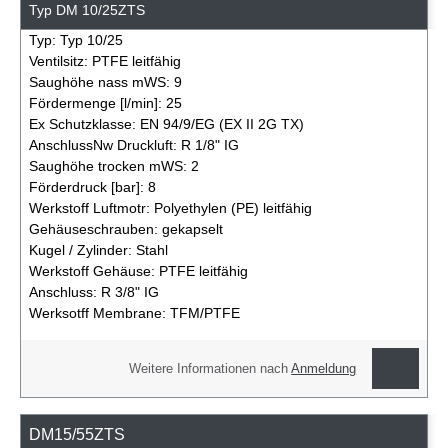
Typ DM 10/25ZTS
Typ:
Typ 10/25
Ventilsitz:
PTFE leitfähig
Saughöhe nass mWS:
9
Fördermenge [l/min]:
25
Ex Schutzklasse:
EN 94/9/EG (EX II 2G TX)
AnschlussNw Druckluft:
R 1/8" IG
Saughöhe trocken mWS:
2
Förderdruck [bar]:
8
Werkstoff Luftmotr:
Polyethylen (PE) leitfähig
Gehäuseschrauben:
gekapselt
Kugel / Zylinder:
Stahl
Werkstoff Gehäuse:
PTFE leitfähig
Anschluss:
R 3/8" IG
Werksotff Membrane:
TFM/PTFE
Weitere Informationen nach
Anmeldung
DM15/55ZTS