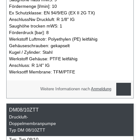
Fördermenge [l/min]:
10
Ex Schutzklasse:
EN 94/9/EG (EX II 2G TX)
AnschlussNw Druckluft:
R 1/8" IG
Saughöhe trocken mWS:
1
Förderdruck [bar]:
8
Werkstoff Luftmotr:
Polyethylen (PE) leitfähig
Gehäuseschrauben:
gekapselt
Kugel / Zylinder:
Stahl
Werkstoff Gehäuse:
PTFE leitfähig
Anschluss:
R 1/4" IG
Werksotff Membrane:
TFM/PTFE
Weitere Informationen nach
Anmeldung
DM08/10ZTT
Druckluft-
Doppelmembranpumpe
Typ DM 08/10ZTT
Typ:
Typ 08/10