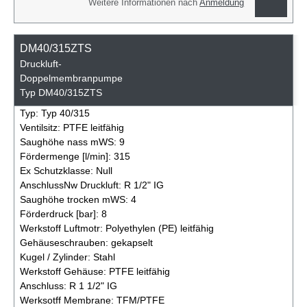
Weitere Informationen nach
Anmeldung
DM40/315ZTS
Druckluft-
Doppelmembranpumpe
Typ DM40/315ZTS
Typ:
Typ 40/315
Ventilsitz:
PTFE leitfähig
Saughöhe nass mWS:
9
Fördermenge [l/min]:
315
Ex Schutzklasse:
Null
AnschlussNw Druckluft:
R 1/2" IG
Saughöhe trocken mWS:
4
Förderdruck [bar]:
8
Werkstoff Luftmotr:
Polyethylen (PE) leitfähig
Gehäuseschrauben:
gekapselt
Kugel / Zylinder:
Stahl
Werkstoff Gehäuse:
PTFE leitfähig
Anschluss:
R 1 1/2" IG
Werksotff Membrane:
TFM/PTFE