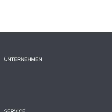
UNTERNEHMEN
Über uns
Ansprechpartner:innen
Geschichte
News
Karriere
HENNLICH Group
SERVICE