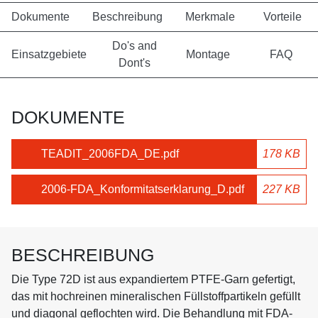
Dokumente
Beschreibung
Merkmale
Vorteile
Do's and
Einsatzgebiete
Montage
FAQ
Dont's
DOKUMENTE
TEADIT_2006FDA_DE.pdf
178 KB
2006-FDA_Konformitatserklarung_D.pdf
227 KB
BESCHREIBUNG
Die Type 72D ist aus expandiertem PTFE-Garn gefertigt,
das mit hochreinen mineralischen Füllstoffpartikeln gefüllt
und diagonal geflochten wird. Die Behandlung mit FDA-